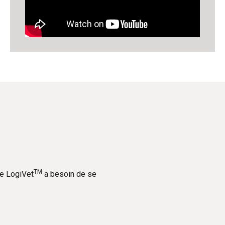
TM
de LogiVet
a besoin de se