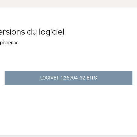
sions du logiciel
xpérience
LOGIVET 1.25704, 32 BITS