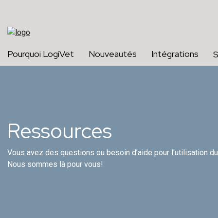
Pourquoi LogiVet
Nouveautés
Intégrations
S
Services complémentaires
Découvrez nos services complémentaires, créés pour
simplifier vos opérations et maximiser l’efficacité
globale de votre clinique.
Ressources
Vous avez des questions ou besoin d’aide pour l'utilisation du
Nous sommes là pour vous!