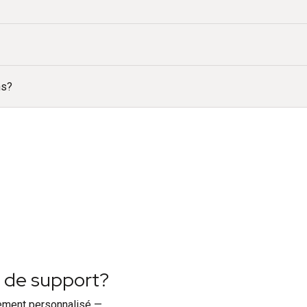
ns?
n de support?
ement personnalisé —